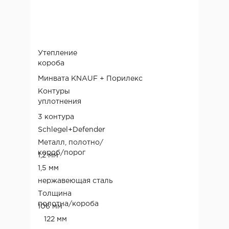
Утепление
короба
Минвата KNAUF + Порилекс
Контуры
уплотнения
3 контура
Schlegel+Defender
Металл, полотно/
короб/порог
1,2 мм
1,5 мм
нержавеющая сталь
Толщина
полотна/короба
106 мм
122 мм