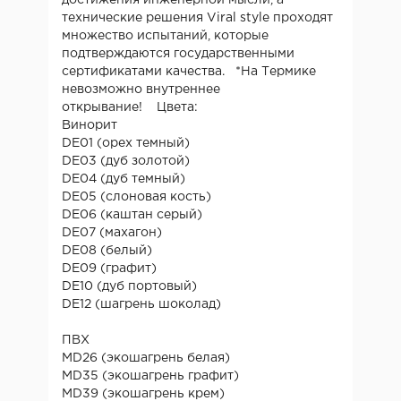
технические решения Viral style проходят
множество испытаний, которые
подтверждаются государственными
сертификатами качества.
*На Термике
невозможно внутреннее
открывание!
Цвета:
Винорит
DE01 (орех темный)
DE03 (дуб золотой)
DE04 (дуб темный)
DE05 (слоновая кость)
DE06 (каштан серый)
DE07 (махагон)
DE08 (белый)
DE09 (графит)
DE10 (дуб портовый)
DE12 (шагрень шоколад)
ПВХ
MD26 (экошагрень белая)
MD35 (экошагрень графит)
MD39 (экошагрень крем)