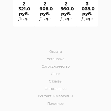
2
2
2
3
2
321.0
608.0
560.0
038.0
619
руб.
руб.
руб.
руб.
руб
Дверь входная металлическая Viral Style F 10
Дверь входная металлическая Viral 
Дверь входная металличе
Дверь входная 
Двер
Оплата
Установка
Сотрудничество
О нас
Отзывы
Фотогалерея
Контакты/Магазины
Полезное