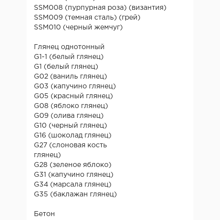
SSM008 (пурпурная роза) (византия)
SSM009 (темная сталь) (грей)
SSM010 (черный жемчуг)
Глянец однотонный
G1-1 (белый глянец)
G1 (белый глянец)
G02 (ваниль глянец)
G03 (капучино глянец)
G05 (красный глянец)
G08 (яблоко глянец)
G09 (олива глянец)
G10 (черный глянец)
G16 (шоколад глянец)
G27 (слоновая кость
глянец)
G28 (зеленое яблоко)
G31 (капучино глянец)
G34 (марсала глянец)
G35 (баклажан глянец)
Бетон