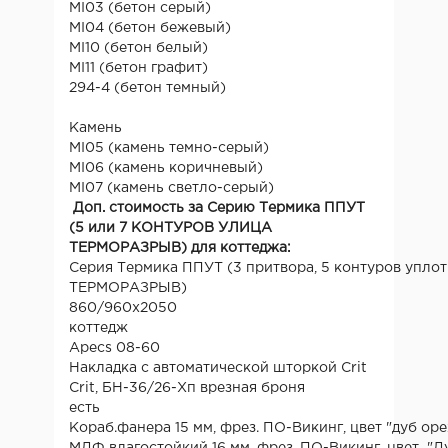
MI03 (бетон серый)
MI04 (бетон бежевый)
MI10 (бетон белый)
MI11 (бетон графит)
294-4 (бетон темный)
Камень
MI05 (камень темно-серый)
MI06 (камень коричневый)
MI07 (камень светло-серый)
Доп. стоимость за Серию Термика ППУТ
(5 или 7 КОНТУРОВ УЛИЦА
ТЕРМОРАЗРЫВ) для коттеджа:
Серия Термика ППУТ (3 притвора, 5 контуров упл
ТЕРМОРАЗРЫВ)
860/960х2050
коттедж
Apecs 08-60
Накладка с автоматической шторкой Crit
Crit, БН-36/26-Хп врезная броня
есть
Кораб.фанера 15 мм, фрез. ПО-Викинг, цвет "дуб ор
МДФ влагостойкий 16 мм, фрез. ПО-Викинг, цвет "Д