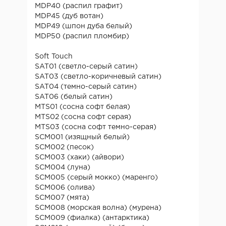
MDP40 (распил графит)
MDP45 (дуб вотан)
MDP49 (шпон дуба белый)
MDP50 (распил пломбир)
Soft Touch
SAT01 (светло-серый сатин)
SAT03 (светло-коричневый сатин)
SAT04 (темно-серый сатин)
SAT06 (белый сатин)
MTS01 (сосна софт белая)
MTS02 (сосна софт серая)
MTS03 (сосна софт темно-серая)
SCM001 (изящный белый)
SCM002 (песок)
SCM003 (хаки) (айвори)
SCM004 (луна)
SCM005 (серый мокко) (маренго)
SCM006 (олива)
SCM007 (мята)
SCM008 (морская волна) (мурена)
SCM009 (фиалка) (антарктика)