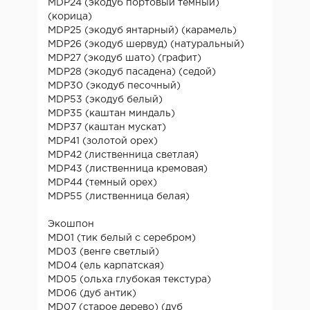
MDP24 (экодуб портовый темный)
(корица)
MDP25 (экодуб янтарный) (карамель)
MDP26 (экодуб шервуд) (натуральный)
MDP27 (экодуб шато) (графит)
MDP28 (экодуб пасадена) (седой)
MDP30 (экодуб песочный)
MDP53 (экодуб белый)
MDP35 (каштан миндаль)
MDP37 (каштан мускат)
MDP41 (золотой орех)
MDP42 (лиственница светлая)
MDP43 (лиственница кремовая)
MDP44 (темный орех)
MDP55 (лиственница белая)
Экошпон
MD01 (тик белый с серебром)
MD03 (венге светлый)
MD04 (ель карпатская)
MD05 (ольха глубокая текстура)
MD06 (дуб антик)
MD07 (старое дерево) (дуб