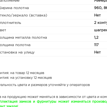
аполнение
Минера
ирина полотна
960, 8
текло/зеркало (вставка)
Нет
плотнитель
2 конт
вет
шагрен
олщина металла полотна
1,2
олщина полотна
117
становка на улицу
Нет
нтия: на товар 12 месяцев
нтия: на установку 12 месяцев
уальность цвета и размеров уточняйте у операторов
а на продукцию может меняться в зависимости от цвета и ко
плектация замков и фурнитуры может изменяться производ
нт заказа!