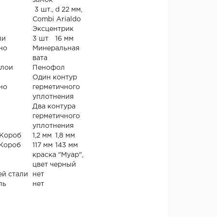
замок
3 шт., d 22 мм,
Combi Arialdo
Эксцентрик
ли
3 шт
16 мм
но
Минеральная
вата
слои
Пенофол
Один контур
но
герметичного
уплотнения
Два контура
герметичного
уплотнения
 Короб
1,2 мм
1,8 мм
 Короб
117 мм
143 мм
краска "Муар",
цвет черный
й стали
нет
ль
нет