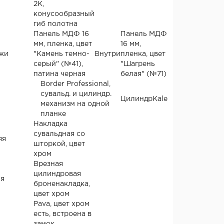
2К,
конусообразный
гиб полотна
Панель МДФ 16
Панель МДФ
мм, пленка, цвет
16 мм,
жи
"Камень темно-
Внутри
пленка, цвет
серый" (№41),
"Шагрень
патина черная
белая" (№71)
Border Professional,
сувальд. и цилиндр.
Цилиндр
Kale
механизм на одной
планке
Накладка
сувальдная со
яя
шторкой, цвет
хром
Врезная
цилиндровая
я
броненакладка,
цвет хром
Pava, цвет хром
есть, встроена в