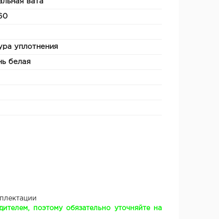
льная вата
60
ура уплотнения
ь белая
мплектации
ителем, поэтому обязательно уточняйте на