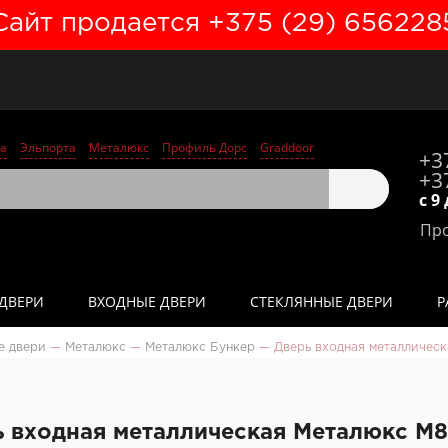
Сайт продается +375 (29) 656228
а
Эльпорта
Металюкс
Профиль Дорс
Graddoor
+3
+3
с 9
Про
ДВЕРИ
ВХОДНЫЕ ДВЕРИ
СТЕКЛЯННЫЕ ДВЕРИ
Р
е двери
—
Металюкс
—
Металюкс Бункер
—
Дверь входная металлическ
 входная металлическая Металюкс М8