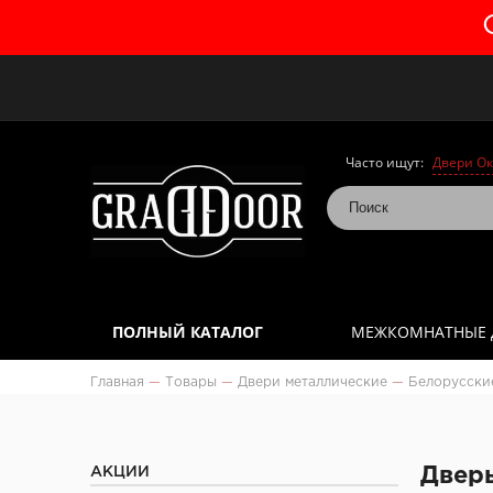
Часто ищут:
Двери Ок
ПОЛНЫЙ КАТАЛОГ
МЕЖКОМНАТНЫЕ 
Главная
—
Товары
—
Двери металлические
—
Белорусски
АКЦИИ
Дверь