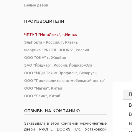
Белые двери
ПРОИЗВОДИТЕЛИ
ЧПТУП "МетаЛюкс", г.Минск
ЭльПорта - Россия, г. Рязань
Фабрика "PROFIL DOORS", Россия
ООО "ОКА" г. Жлобин
ЗАО "Йошкар", Россия, Йошкар-Ола
ООО "МДФ Техно Профиль", Беларусь
ООО "Производительно-мебельный центр"
ООО "Магна", Китай
П
ООО "Ясин", Китай
ООО "Алюмдор" г. Минск
В
ОТЗЫВЫ НА КОМПАНИЮ
ООО "Промет", г. Москва
В
ЧП "Юркас", Беларусь
В
Заказывала в этой компании межкомнатные
ОДО "Древпром", г. Витебск
двери PROFIL DOORS 17x. Установкой