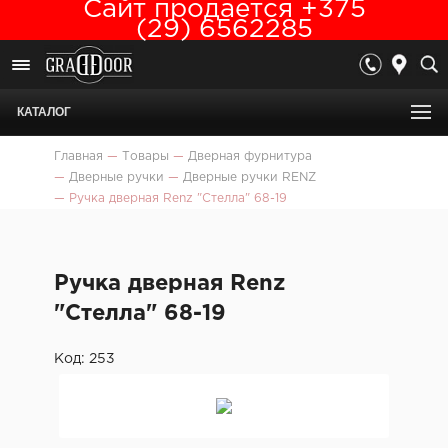
Сайт продается +375
(29) 6562285
КАТАЛОГ
Главная
—
Товары
—
Дверная фурнитура
—
Дверные ручки
—
Дверные ручки RENZ
—
Ручка дверная Renz "Стелла" 68-19
Ручка дверная Renz
"Стелла" 68-19
Код: 253