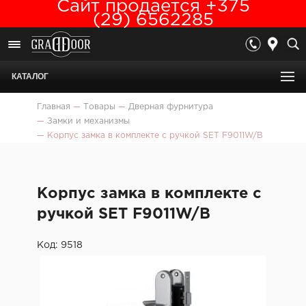
Сайт продается +375
(29) 6562285
КАТАЛОГ
Главная
—
Товары
—
Дверная фурнитура
—
Замки и механизмы
—
Корпус замка в комплекте с ручкой SET F9011W/B
Корпус замка в комплекте с
ручкой SET F9011W/B
Код: 9518