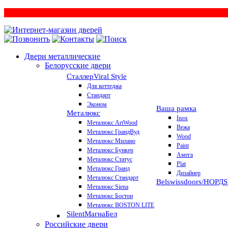
Двери металлические
Белорусские двери
Сталлер
Viral Style
Для коттеджа
Стандарт
Эконом
Ваша рамка
Металюкс
Inox
Металюкс ArtWood
Вежа
Металюкс ГрандВуд
Wood
Металюкс Милано
Paint
Металюкс Бункер
Амега
Металюкс Статус
Plat
Металюкс Гранд
Дизайнер
Металюкс Стандарт
Belswissdoors/НОРД
Металюкс Siena
Металюкс Бостон
Металюкс BOSTON LITE
Silent
МагнаБел
Российские двери