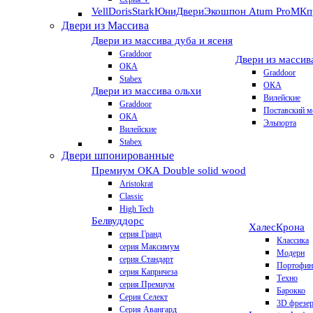
VellDoris
Stark
ЮниДвери
Экошпон Atum Pro
МКп
Двери из Массива
Двери из массива дуба и ясеня
Graddoor
Двери из массив
ОКА
Graddoor
Stabex
ОКА
Двери из массива ольхи
Вилейские
Graddoor
Поставский м
ОКА
Эльпорта
Вилейские
Stabex
Двери шпонированные
Премиум
ОКА Double solid wood
Aristokrat
Classic
High Tech
Белвуддорс
Халес
Крона
серия Гранд
Классика
серия Максимум
Модерн
серия Стандарт
Портофин
серия Капричеза
Техно
серия Премиум
Барокко
Серия Селект
3D фрезе
Серия Авангард