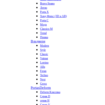
Bravo Браво
Легно
Porta X
Хард Флекс (3D и AR)
Porta C
Мода
Classico M
Trend
Прима
Владвери
Modern
Style
Classic
Vaimar
Lorrino
Alfa
Feran
Techno
Next
Gross
Portas
Deform
Deform Классика
Серия D
серия H
Серия V