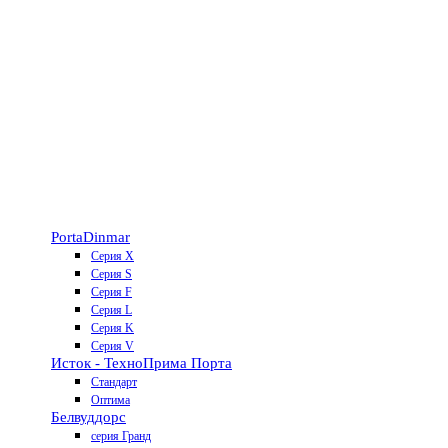
Porta
Dinmar
Серия X
Серия S
Серия F
Серия L
Серия K
Серия V
Исток - Техно
Прима Порта
Стандарт
Оптима
Белвуддорс
серия Гранд