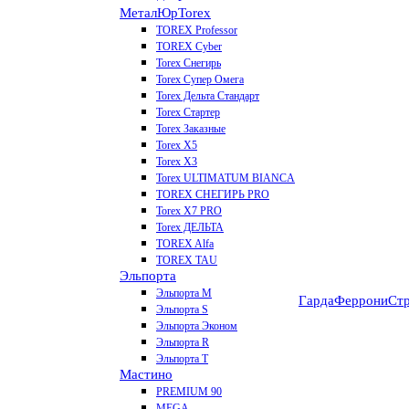
МеталЮр
Torex
TOREX Professor
TOREX Cyber
Torex Снегирь
Torex Супер Омега
Torex Дельта Стандарт
Torex Стартер
Torex Заказные
Torex Х5
Torex Х3
Torex ULTIMATUM BIANCA
TOREX СНЕГИРЬ PRO
Torex X7 PRO
Torex ДЕЛЬТА
TOREX Alfa
TOREX TAU
Эльпорта
Эльпорта M
Гарда
Феррони
Стр
Эльпорта S
Эльпорта Эконом
Эльпорта R
Эльпорта Т
Мастино
PREMIUM 90
MEGA