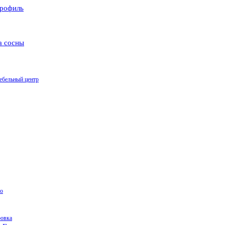
рофиль
а сосны
ебельный центр
о
ровка