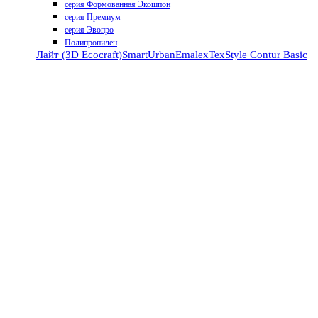
серия Формованная Экошпон
серия Премиум
серия Эвопро
Полипропилен
Лайт (3D Ecocraft)
Smart
Urban
Emalex
TexStyle
Contur
Basic