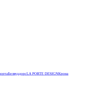
порта
Белвуддорс
LA PORTE DESIGN
Крона