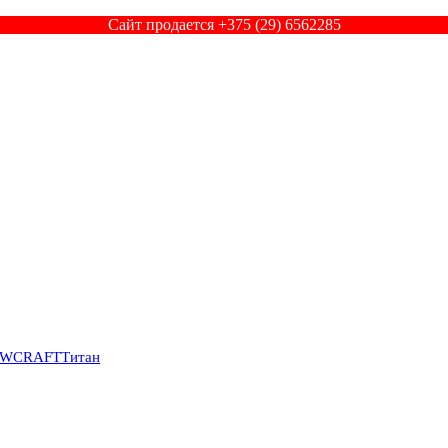
Сайт продается +375 (29) 6562285
SWCRAFT
Титан