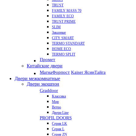
TRUST
FAMILY MASS 70
FAMILY ECO
TRUST PRIME
SLIM
Заказные
CITY SMART
TERMO STANDART
HOME ECO
ТЕRМО SPLIT
Промет
Китайские двери
Магна
Форпост
Kaiser Ясин
Тайга
Двери межкомнатные
Двери экошпон
Graddoor
Классика
Мир
Ветро
Двери Line
PROFIL DOORS
Серия LK
Серия L
Серия ZN