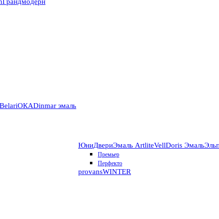
n
Грандмодерн
Belari
ОКА
Dinmar эмаль
ЮниДвери
Эмаль Artlite
VellDoris Эмаль
Эль
Премьер
Перфекто
provans
WINTER