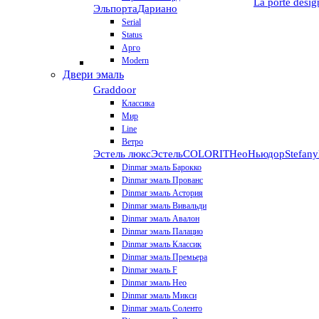
La porte desig
Эльпорта
Дариано
Serial
Status
Арго
Modern
Двери эмаль
Graddoor
Классика
Мир
Line
Ветро
Эстель люкс
Эстель
COLORIT
НеоНьюдор
Stefany
Dinmar эмаль Барокко
Dinmar эмаль Прованс
Dinmar эмаль Астория
Dinmar эмаль Вивальди
Dinmar эмаль Авалон
Dinmar эмаль Палацио
Dinmar эмаль Классик
Dinmar эмаль Премьера
Dinmar эмаль F
Dinmar эмаль Нео
Dinmar эмаль Микси
Dinmar эмаль Соленто