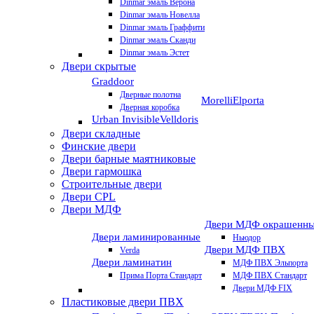
Dinmar эмаль Верона
Dinmar эмаль Новелла
Dinmar эмаль Граффити
Dinmar эмаль Сканди
Dinmar эмаль Эстет
Двери скрытые
Graddoor
Дверные полотна
Morelli
Elporta
Дверная коробка
Urban Invisible
Velldoris
Двери складные
Финские двери
Двери барные маятниковые
Двери гармошка
Строительные двери
Двери CРL
Двери МДФ
Двери МДФ окрашенн
Двери ламинированные
Ньюдор
Двери МДФ ПВХ
Verda
Двери ламинатин
МДФ ПВХ Эльпорта
Прима Порта Стандарт
МДФ ПВХ Стандарт
Двери МДФ FIX
Пластиковые двери ПВХ