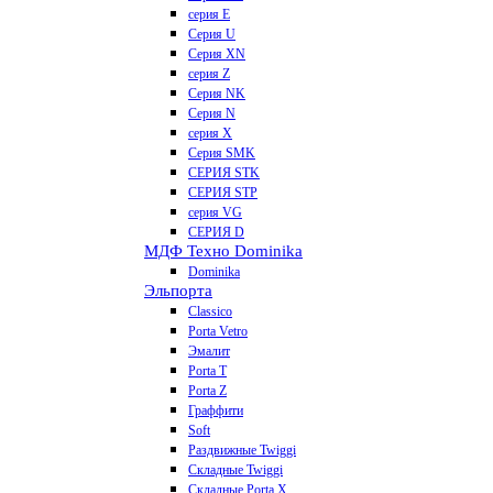
серия E
Серия U
Серия XN
серия Z
Серия NK
Серия N
серия X
Серия SMK
СЕРИЯ STK
СЕРИЯ STP
серия VG
СЕРИЯ D
МДФ Техно Dominika
Dominika
Эльпорта
Classico
Porta Vetro
Эмалит
Porta T
Porta Z
Граффити
Soft
Раздвижные Twiggi
Складные Twiggi
Складные Porta X