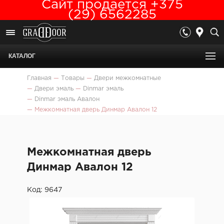
Сайт продается +375
(29) 6562285
КАТАЛОГ
Главная
—
Товары
—
Двери межкомнатные
—
Двери эмаль
—
Dinmar эмаль
—
Dinmar эмаль Авалон
—
Межкомнатная дверь Динмар Авалон 12
Межкомнатная дверь
Динмар Авалон 12
Код: 9647