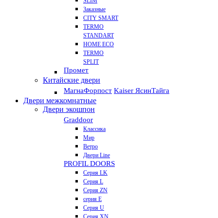
SLIM
Заказные
CITY SMART
TERMO
STANDART
HOME ECO
ТЕRМО
SPLIT
Промет
Китайские двери
Магна
Форпост
Kaiser Ясин
Тайга
Двери межкомнатные
Двери экошпон
Graddoor
Классика
Мир
Ветро
Двери Line
PROFIL DOORS
Серия LK
Серия L
Серия ZN
серия E
Серия U
Серия XN