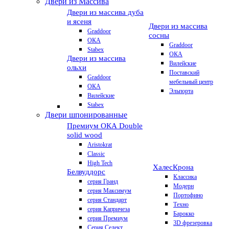
Двери из Массива
Двери из массива дуба
и ясеня
Двери из массива
Graddoor
сосны
ОКА
Graddoor
Stabex
ОКА
Двери из массива
Вилейские
ольхи
Поставский
Graddoor
мебельный центр
ОКА
Эльпорта
Вилейские
Stabex
Двери шпонированные
Премиум
ОКА Double
solid wood
Aristokrat
Classic
High Tech
Халес
Крона
Белвуддорс
Классика
серия Гранд
Модерн
серия Максимум
Портофино
серия Стандарт
Техно
серия Капричеза
Барокко
серия Премиум
3D фрезеровка
Серия Селект