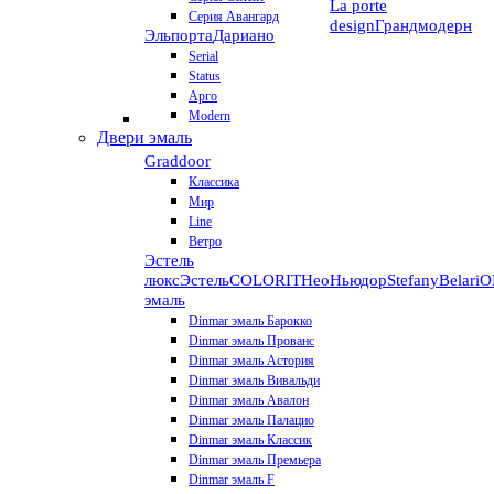
La porte
Серия Авангард
design
Грандмодерн
Эльпорта
Дариано
Serial
Status
Арго
Modern
Двери эмаль
Graddoor
Классика
Мир
Line
Ветро
Эстель
люкс
Эстель
COLORIT
НеоНьюдор
Stefany
Belari
О
эмаль
Dinmar эмаль Барокко
Dinmar эмаль Прованс
Dinmar эмаль Астория
Dinmar эмаль Вивальди
Dinmar эмаль Авалон
Dinmar эмаль Палацио
Dinmar эмаль Классик
Dinmar эмаль Премьера
Dinmar эмаль F