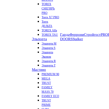
TOREX
СНЕГИРЬ
PRO
Torex X7 PRO
Torex
ДЕЛЬТА
TOREX Alfa
Гарда
Феррони
Стройгост
PROF
TOREX TAU
Эльпорта
DOORS
Stalker
Эльпорта M
Эльпорта S
Эльпорта
Эконом
Эльпорта R
Эльпорта Т
Мастино
PREMIUM 90
MEGA
TRUST
FAMILY
MASS 70
FAMILY ECO
TRUST
PRIME