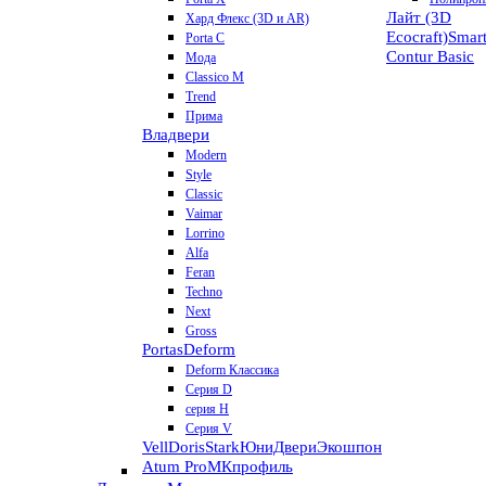
Лайт (3D
Хард Флекс (3D и AR)
Ecocraft)
Smar
Porta C
Contur
Basic
Мода
Classico M
Trend
Прима
Владвери
Modern
Style
Classic
Vaimar
Lorrino
Alfa
Feran
Techno
Next
Gross
Portas
Deform
Deform Классика
Серия D
серия H
Серия V
VellDoris
Stark
ЮниДвери
Экошпон
Atum Pro
МКпрофиль