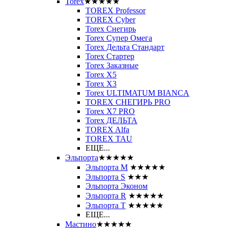
Torex
★★★★★
TOREX Professor
TOREX Cyber
Torex Снегирь
Torex Супер Омега
Torex Дельта Стандарт
Torex Стартер
Torex Заказные
Torex Х5
Torex Х3
Torex ULTIMATUM BIANCA
TOREX СНЕГИРЬ PRO
Torex X7 PRO
Torex ДЕЛЬТА
TOREX Alfa
TOREX TAU
ЕЩЕ...
Эльпорта
★★★★★
Эльпорта M
★★★★★
Эльпорта S
★★★
Эльпорта Эконом
Эльпорта R
★★★★★
Эльпорта Т
★★★★★
ЕЩЕ...
Мастино
★★★★★