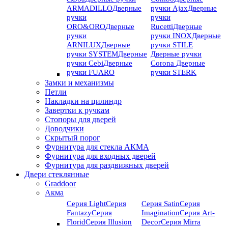
ARMADILLO
Дверные
ручки Ajax
Дверные
ручки
ручки
ORO&ORO
Дверные
Rucetti
Дверные
ручки
ручки INOX
Дверные
ARNILUX
Дверные
ручки STILE
ручки SYSTEM
Дверные
Дверные ручки
ручки Cebi
Дверные
Corona
Дверные
ручки FUARO
ручки STERK
Замки и механизмы
Петли
Накладки на цилиндр
Завертки к ручкам
Стопоры для дверей
Доводчики
Скрытый порог
Фурнитура для стекла АКМА
Фурнитура для входных дверей
Фурнитура для раздвижных дверей
Двери стеклянные
Graddoor
Акма
Серия Light
Серия
Серия Satin
Серия
Fantazy
Серия
Imagination
Серия Art-
Florid
Серия Illusion
Deсor
Серия Mirra