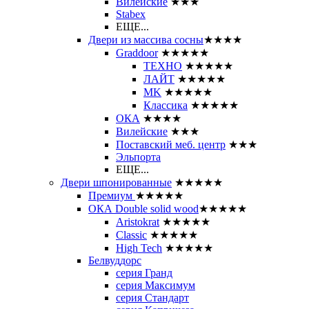
Вилейские
★★★
Stabex
ЕЩЕ...
Двери из массива сосны
★★★★
Graddoor
★★★★★
ТЕХНО
★★★★★
ЛАЙТ
★★★★★
MK
★★★★★
Классика
★★★★★
ОКА
★★★★
Вилейские
★★★
Поставский меб. центр
★★★
Эльпорта
ЕЩЕ...
Двери шпонированные
★★★★★
Премиум
★★★★★
ОКА Double solid wood
★★★★★
Aristokrat
★★★★★
Classic
★★★★★
High Tech
★★★★★
Белвуддорс
серия Гранд
серия Максимум
серия Стандарт