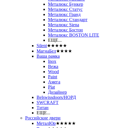
Металюкс Бункер
Металюкс Статус
Металюкс Гранд
Металюкс Стандарт
Металюкс Siena
Металюкс Бостон
Металюкс BOSTON LITE
ЕЩЕ...
Silent
★★★★★
МагнаБел
★★★★
Ваша рамка
Inox
Вежа
Wood
Paint
Амега
Plat
Дизайнер
Belswissdoors/НОРД
SWCRAFT
Титан
ЕЩЕ...
Российские двери
МеталЮр
★★★★★