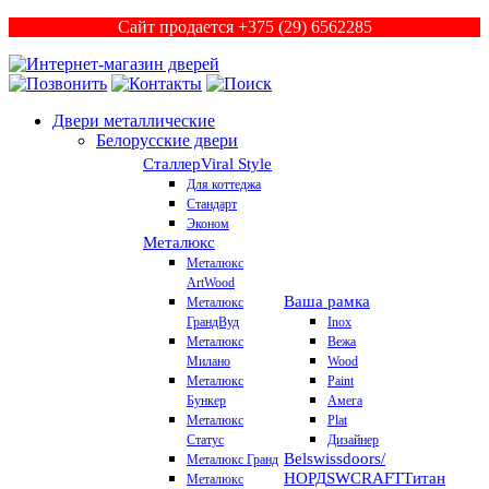
Сайт продается +375 (29) 6562285
Двери металлические
Белорусские двери
Сталлер
Viral Style
Для коттеджа
Стандарт
Эконом
Металюкс
Металюкс
ArtWood
Ваша рамка
Металюкс
ГрандВуд
Inox
Металюкс
Вежа
Милано
Wood
Металюкс
Paint
Бункер
Амега
Металюкс
Plat
Статус
Дизайнер
Belswissdoors/
Металюкс Гранд
НОРД
SWCRAFT
Титан
Металюкс