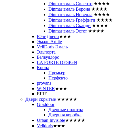
Dinmar эмаль Соленто
★★★★
Dinmar эмаль Верона
★★★★
Dinmar эмаль Новелла
★★★★
Dinmar эмаль Граффити
★★★★
Dinmar эмаль Сканди
★★★★
Dinmar эмаль Эстет
★★★★
ЮниДвери
★★★
Эмаль Artlite
VellDoris Эмаль
Эльпорта
Белвуддорс
LA PORTE DESIGN
Крона
Премьер
Перфекто
provans
WINTER
★★★
ЕЩЕ...
Двери скрытые
★★★★★
Graddoor
Дверные полотна
Дверная коробка
Urban Invisible
★★★★★
Velldoris
★★★