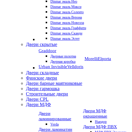
Dinmar эмаль Нео
Dinmar эмаль Микси
Dinmar эмаль Соленто
Dinmar эмаль Верона
Dinmar эмаль Новелла
Dinmar эмаль Граффити
Dinmar эмаль Сканди
Dinmar эмаль Эстет
Двери скрытые
Graddoor
Дверные полотна
Morelli
Elporta
Дверная коробка
Urban Invisible
Velldoris
Двери складные
Финские двери
Двери барные маятниковые
Двери гармошка
Строительные двери
Двери CРL
Двери МДФ
Двери МДФ
Двери
окрашенные
ламинированные
Ньюдор
Verda
Двери МДФ ПВХ
Двери ламинатин