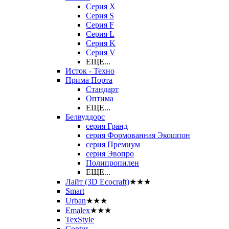
Серия X
Серия S
Серия F
Серия L
Серия K
Серия V
ЕЩЕ...
Исток - Техно
Прима Порта
Стандарт
Оптима
ЕЩЕ...
Белвуддорс
серия Гранд
серия Формованная Экошпон
серия Премиум
серия Эвопро
Полипропилен
ЕЩЕ...
Лайт (3D Ecocraft)
★★★
Smart
Urban
★★★
Emalex
★★★
TexStyle
Contur