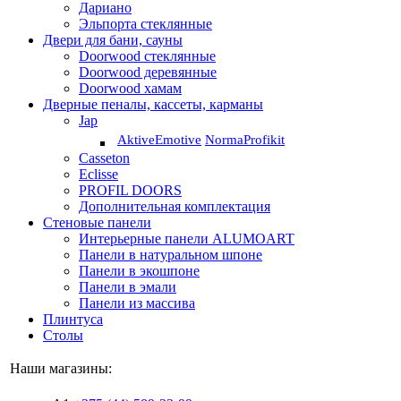
Дариано
Эльпорта стеклянные
Двери для бани, сауны
Doorwood стеклянные
Doorwood деревянные
Doorwood хамам
Дверные пеналы, кассеты, карманы
Jap
Aktive
Emotive
Norma
Profikit
Casseton
Eclisse
PROFIL DOORS
Дополнительная комплектация
Стеновые панели
Интерьерные панели ALUMOART
Панели в натуральном шпоне
Панели в экошпоне
Панели в эмали
Панели из массива
Плинтуса
Столы
Наши магазины: