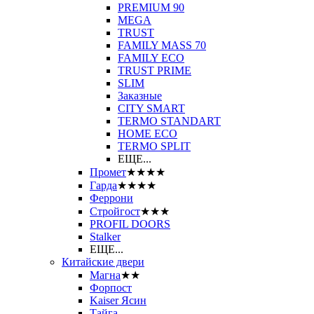
PREMIUM 90
MEGA
TRUST
FAMILY MASS 70
FAMILY ECO
TRUST PRIME
SLIM
Заказные
CITY SMART
TERMO STANDART
HOME ECO
ТЕRМО SPLIT
ЕЩЕ...
Промет
★★★★
Гарда
★★★★
Феррони
Стройгост
★★★
PROFIL DOORS
Stalker
ЕЩЕ...
Китайские двери
Магна
★★
Форпост
Kaiser Ясин
Тайга