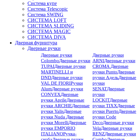
Система купе
Система Telescopic
Система SWING
СИСТЕМА LOFT
СИСТЕМА SLIDING
СИСТЕМА MAGIC
СИСТЕМА DIVA
Дверная фурнитура
Дверные ручки
Дверные ручки
Дверные ручки
Colombo
Дверные ручки
ARNI
Дверные ручки
TUPAI
Дверные ручки
CROMA
Дверные
MARTINELLI и
ручки Punto
Дверные
DND
Дверные ручки
ручки Адель
Дверные
VAL DE FIORI
Ручки
ручки
Alum
Дверные ручки
SENAT
Дверные
CONVEX
Дверные
ручки
ручки Aprile
Дверные
LOCKIT
Дверные
ручки ARCHIE
Дверные
ручки TIXX
Дверные
ручки Yalis
Дверные
ручки Puerto
Дверные
ручки Nuda
Дверные
ручки Code
ручки Morelli
Дверные
Deco
Дверные ручки
ручки EMPORIO
Vela
Дверные ручки
ITALIANO
Ручка-
RENZ
Дверные ручки
скоба
Дверные ручки
Combo
Дверные