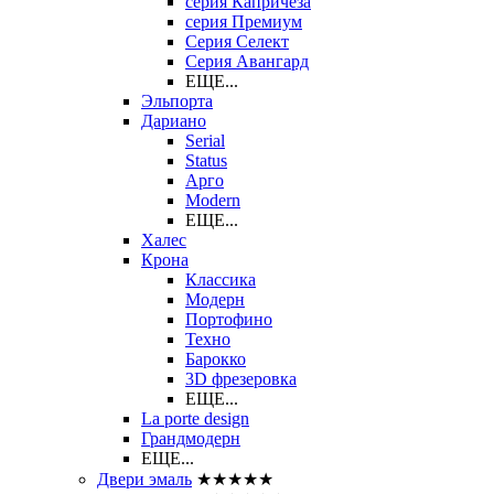
серия Капричеза
серия Премиум
Серия Селект
Серия Авангард
ЕЩЕ...
Эльпорта
Дариано
Serial
Status
Арго
Modern
ЕЩЕ...
Халес
Крона
Классика
Модерн
Портофино
Техно
Барокко
3D фрезеровка
ЕЩЕ...
La porte design
Грандмодерн
ЕЩЕ...
Двери эмаль
★★★★★