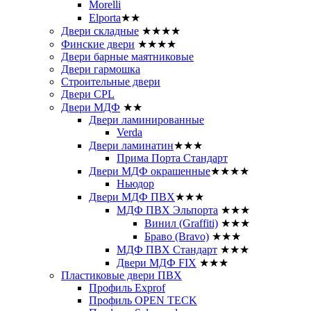
Morelli
Elporta
★★
Двери складные
★★★★
Финские двери
★★★★
Двери барные маятниковые
Двери гармошка
Строительные двери
Двери CРL
Двери МДФ
★★
Двери ламинированные
Verda
Двери ламинатин
★★★
Прима Порта Стандарт
Двери МДФ окрашенные
★★★★
Ньюдор
Двери МДФ ПВХ
★★★
МДФ ПВХ Эльпорта
★★★
Винил (Graffiti)
★★★
Браво (Bravo)
★★★
МДФ ПВХ Стандарт
★★★
Двери МДФ FIX
★★★
Пластиковые двери ПВХ
Профиль Exprof
Профиль OPEN TECK