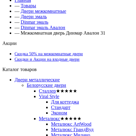
Главная
—
Товары
—
Двери межкомнатные
—
Двери эмаль
—
Dinmar эмаль
—
Dinmar эмаль Авалон
—
Межкомнатная дверь Динмар Авалон 31
Акции
Скидка 50% на межкомнатные двери
Скидки и Акции на входные двери
Каталог товаров
Двери металлические
Белорусские двери
Сталлер
★★★★★
Viral Style
Для коттеджа
Стандарт
Эконом
Металюкс
★★★★★
Металюкс ArtWood
Металюкс ГрандВуд
Металюкс Милано