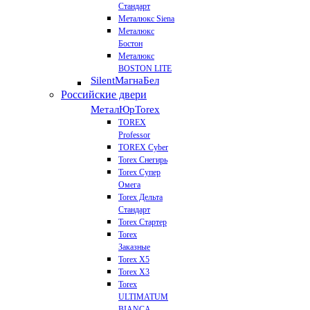
Стандарт
Металюкс Siena
Металюкс
Бостон
Металюкс
BOSTON LITE
Silent
МагнаБел
Российские двери
МеталЮр
Torex
TOREX
Professor
TOREX Cyber
Torex Снегирь
Torex Супер
Омега
Torex Дельта
Стандарт
Torex Стартер
Torex
Заказные
Torex Х5
Torex Х3
Torex
ULTIMATUM
BIANCA