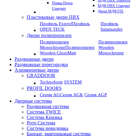
МДФ ПВХ Эльпорта
Прима Порта
МДФ ПВХ Стандарт
Стандарт
Двери МДФ FIX
Пластиковые двери ПВХ
Профиль Exprof
Профиль
Профиль
OPEN TECK
Salamander
Двери полипропилен
Полипропилен
Полипропилен
Monochrome
Полипропилен
Wooden
Wooden GlossMatt
Monochrome
Раздвижные двери
Раздвижные перегородки
Алюминиевые двери
GRADDOOR
Technoform
SYSTEM
PROFIL DOORS
Серия AG
Серия AGK
Серия AGP
Дверные системы
Раздвижная система
Система TWICE
Система Книжка
Рото Система
Система невидимка
Барные, маятниковые системы