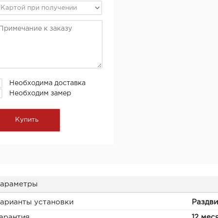
Необходима доставка
Необходим замер
араметры
арианты установки
Раздв
арантия
12 мес