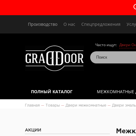
Производство
О нас
Спецпредложения
Услу
Часто ищут:
Двери Ок
ПОЛНЫЙ КАТАЛОГ
МЕЖКОМНАТНЫЕ 
Главная
—
Товары
—
Двери межкомнатные
—
Двери эмаль
АКЦИИ
Межк