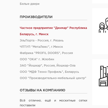
Белые двери
ПРОИЗВОДИТЕЛИ
Частное предприятие "Динмар" Республика
Беларусь, г. Минск
ЭльПорта - Россия, г. Рязань
ЧПТУП "МетаЛюкс", г.Минск
Фабрика "PROFIL DOORS", Россия
ООО "ОКА" г. Жлобин
ЗАО "Йошкар", Россия, Йошкар-Ола
ООО "МДФ Техно Профиль", Беларусь
ООО "Производительно-мебельный центр"
ООО "Магна", Китай
ОТЗЫВЫ НА КОМПАНИЮ
ООО "Ясин", Китай
ООО "Алюмдор" г. Минск
Всё отлично, ещё и москитные сетки
ООО "Промет", г. Москва
поставили