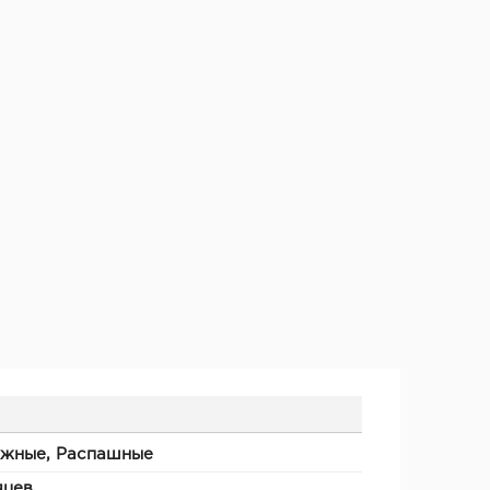
ижные, Распашные
яцев