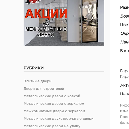
Раз
Воз
Цве
Окра
Нане
В ко
РУБРИКИ
Гара
Гара
Элитные двери
Акт
Двери для строителей
Цен
Металлические двери с ковкой
Металлические двери с зеркалом
Инфо
изме
Межкомнатные двери с зеркалом
Прос
Металлические двухстворчатые двери
фото
Металлические двери на улицу