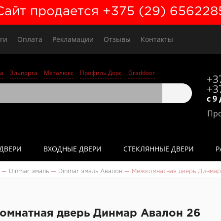
Сайт продается +375 (29) 656228
ги
Оплата
Рекламации
Отзывы
Контакты
а
Эльпорта
Металюкс
Профиль Дорс
Graddoor
+3
+3
с 9
Про
ДВЕРИ
ВХОДНЫЕ ДВЕРИ
СТЕКЛЯННЫЕ ДВЕРИ
Р
—
Dinmar эмаль
—
Dinmar эмаль Авалон
—
Межкомнатная дверь Динмар
омнатная дверь Динмар Авалон 26