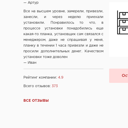
ЧП "Юркас", Беларусь
— Артур
ОДО "Древпром", г. Витебск
Все на высшем уровне, замерели, привезли,
Verda ЗАО "ПО Одинцово", г. Москва
занесли, и через неделю приехали
установили. Понравилось то что, в
ОАО "Стройдетали" г. Вилейка
процессе установки понадобились еще
ОАО Лесплитинвест, СПБ, Россия
какая-то планка, установщик сам связался с
ООО "Вудрев" г. Мозырь
менеджером, даже не спрашивая у меня,
планку в течении 1 часа привезли и даже не
ООО "Прима Порта", Минск
просили дополнительных денег. Качеством
СООО Исток- Инвест, г. Минск
установки тоже доволен
ОДО "ВИСТ", г. Молодечно
— Иван
ЧТУП "Ньюдор", г. Минск
Ос
ОДО «Беллесизделие», г. Минск
Рейтинг компании:
4.9
Компания "Веллдорис", г. Санкт-Петербург
Всего отзывов:
373
Фабрика дверей "Ростра", Москва
"Халес", г. Сморгонь
ВСЕ ОТЗЫВЫ
"Акма", г. Санкт-Петербург
company "Fuaro", Италия
company "Armadillo", Италия