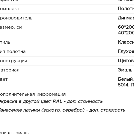
омплект
Полотн
роизводитель
Динма
азмер, см
60*200
40*20
тиль
Класс
ип полотна
Глухо
онструкция
Щитов
атериал
Эмаль
вет
Белый,
5014, 
ополнительная информация
краска в другой цвет RAL - доп. стоимость
анесение патины (золото, серебро) - доп. стоимость
ериал - эмаль